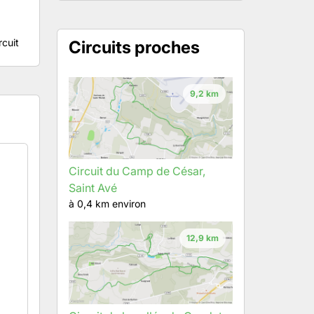
rcuit
Circuits proches
9,2 km
Circuit du Camp de César,
Saint Avé
à 0,4 km environ
12,9 km