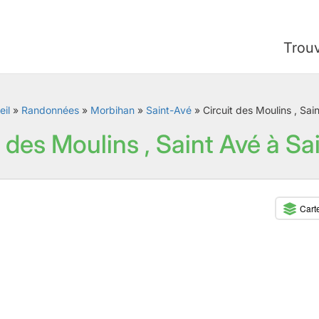
Trou
il
»
Randonnées
»
Morbihan
»
Saint-Avé
»
Circuit des Moulins , Sai
t des Moulins , Saint Avé à Sa
Cart