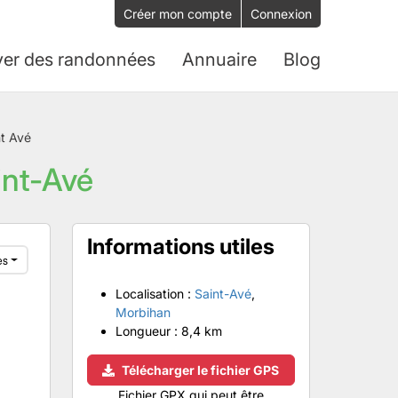
Créer mon compte
Connexion
ver des randonnées
Annuaire
Blog
nt Avé
int-Avé
Informations utiles
es
Localisation :
Saint-Avé
,
Morbihan
Longueur :
8,4 km
Télécharger le fichier GPS
Fichier GPX qui peut être