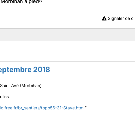
e Morbihan à pied®
Signaler ce ci
eptembre 2018
 Saint Avé (Morbihan)
lins.
do.free.fr/br_sentiers/topo56-31-Stave.htm
”