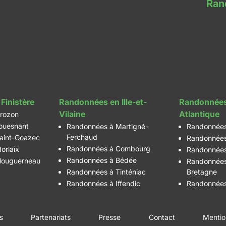
Ran
Finistère
Randonnées en Ille-et-
Randonnées
Vilaine
Atlantique
rozon
ouesnant
Randonnées à Martigné-
Randonnées
Ferchaud
aint-Goazec
Randonnées
Randonnées à Combourg
orlaix
Randonnées
Randonnées à Bédée
louguerneau
Randonnées
Randonnées à Tinténiac
Bretagne
Randonnées à Iffendic
Randonnées
es
Partenariats
Presse
Contact
Mentio