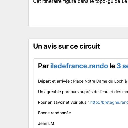
Cet itinéraire figure dans le topo-guide L
Un avis sur ce circuit
Par
iledefrance.rando
le
3 s
Départ et arrivée : Place Notre Dame du Loch à
Un agréable parcours auprès de l’eau et des mou
Pour en savoir et voir plus ”
http://bretagne.ran
Bonne randonnée
Jean LM