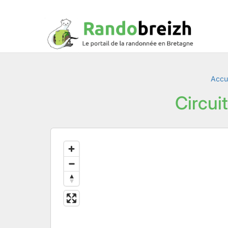
Accue
Circui