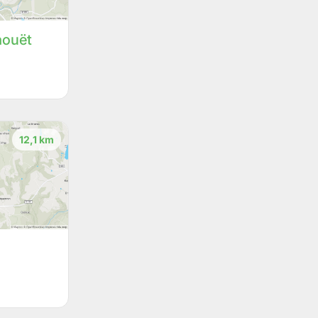
aouët
12,1 km