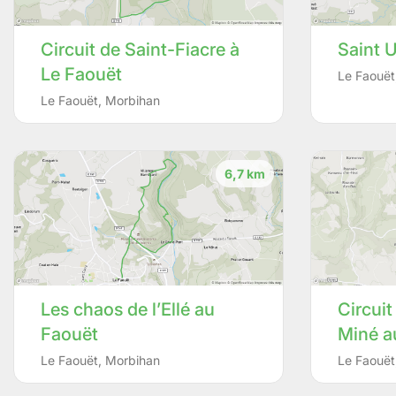
Circuit de Saint-Fiacre à
Saint 
Le Faouët
Le Faouët
Le Faouët
,
Morbihan
6,7 km
Les chaos de l’Ellé au
Circuit
Faouët
Miné a
Le Faouët
,
Morbihan
Le Faouët