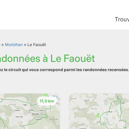
Trou
l
»
Morbihan
»
Le Faouët
ndonnées à Le Faouët
ez le circuit qui vous correspond parmi les randonnées recensées
11,0 km