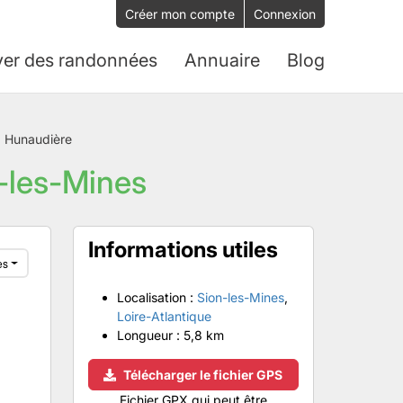
Créer mon compte
Connexion
ver des randonnées
Annuaire
Blog
la Hunaudière
n-les-Mines
Informations utiles
es
Localisation :
Sion-les-Mines
,
Loire-Atlantique
Longueur :
5,8 km
Télécharger le fichier GPS
Fichier GPX qui peut être