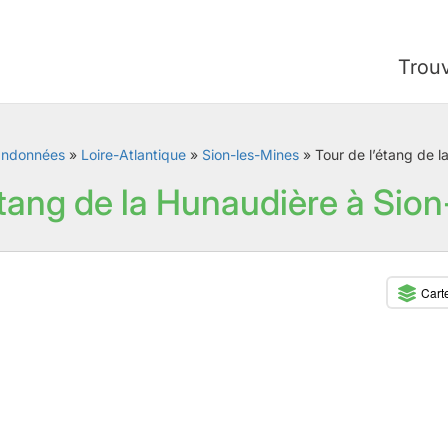
Trou
andonnées
»
Loire-Atlantique
»
Sion-les-Mines
»
Tour de l’étang de 
étang de la Hunaudière à Sio
Cart