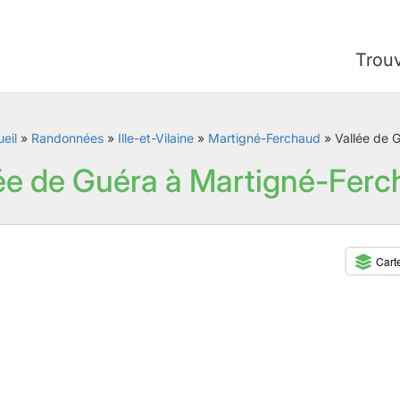
Trou
eil
»
Randonnées
»
Ille-et-Vilaine
»
Martigné-Ferchaud
»
Vallée de 
ée de Guéra à Martigné-Fer
Cart