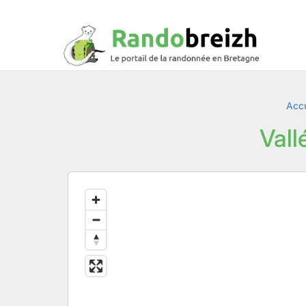
Accu
Vall