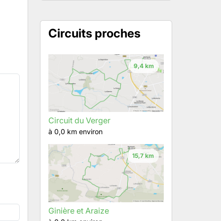
Circuits proches
9,4 km
Circuit du Verger
à 0,0 km environ
15,7 km
Ginière et Araize