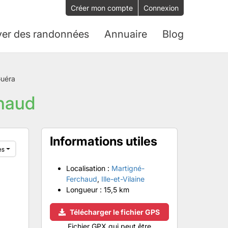
Créer mon compte
Connexion
ver des randonnées
Annuaire
Blog
Guéra
chaud
Informations utiles
es
Localisation :
Martigné-
Ferchaud
,
Ille-et-Vilaine
Longueur :
15,5 km
Télécharger le fichier GPS
Fichier GPX qui peut être