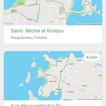
Saint- Michel et Koréjou
Plouguerneau
,
Finistère
8,2 km
A la découverte de Lilia