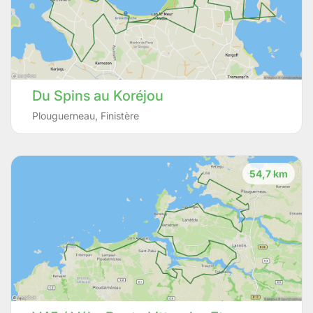
Du Spins au Koréjou
Plouguerneau
,
Finistère
54,7 km