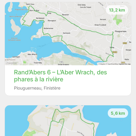
13,2 km
Rand’Abers 6 – L’Aber Wrach, des
phares à la rivière
Plouguerneau
,
Finistère
5,6 km