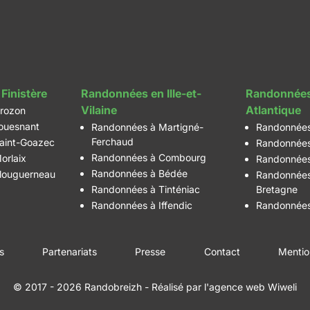
Finistère
Randonnées en Ille-et-
Randonnées
Vilaine
Atlantique
rozon
ouesnant
Randonnées à Martigné-
Randonnées
Ferchaud
aint-Goazec
Randonnées
Randonnées à Combourg
orlaix
Randonnées
Randonnées à Bédée
louguerneau
Randonnées
Randonnées à Tinténiac
Bretagne
Randonnées à Iffendic
Randonnées
es
Partenariats
Presse
Contact
Mentio
© 2017 - 2026 Randobreizh
- Réalisé par
l'agence web Wiweli