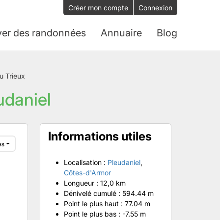
Créer mon compte
Connexion
ver des randonnées
Annuaire
Blog
u Trieux
udaniel
Informations utiles
es
Localisation :
Pleudaniel
,
Côtes-d'Armor
Longueur :
12,0 km
Dénivelé cumulé :
594.44 m
Point le plus haut :
77.04 m
Point le plus bas :
-7.55 m