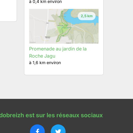
à 0,4 km environ
2,5 km
Promenade au jardin de la
Roche Jagu
à 1,6 km environ
dobreizh est sur les réseaux sociaux