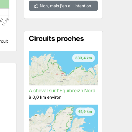
Non, mais j'en ai l'intention.
Circuits proches
rcuit
333,4 km
A cheval sur l'Equibreizh Nord
à 0,0 km environ
61,9 km