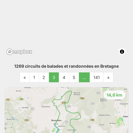
1269 circuits de balades et randonnées en Bretagne
«
1
2
3
4
5
…
141
»
14,6 km