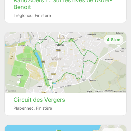
Rand’Abers 1 : Sur les rives de l’Aber-
Benoit
Tréglonou
,
Finistère
4,8 km
Circuit des Vergers
Plabennec
,
Finistère