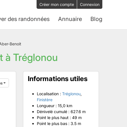
Créer mon compte
Connexion
ver des randonnées
Annuaire
Blog
’Aber-Benoit
it à Tréglonou
Informations utiles
es
Localisation :
Tréglonou
,
Finistère
Longueur :
15,0 km
Dénivelé cumulé :
627.6 m
Point le plus haut :
49 m
Point le plus bas :
3.5 m