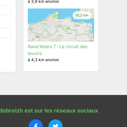
à 3,9 km environ
13,2 km
Rand'Abers 7 : Le circuit des
lavoirs
à 4,3 km environ
dobreizh est sur les réseaux sociaux