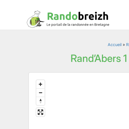
Accueil
»
R
Rand’Abers 1 