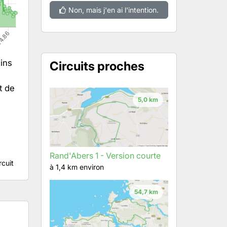
Non, mais j'en ai l'intention.
lins
Circuits proches
e
t de
5,0 km
Rand'Abers 1 - Version courte
rcuit
à 1,4 km environ
54,7 km