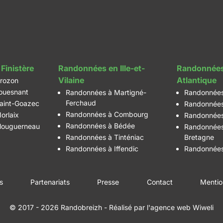
Finistère
Randonnées en Ille-et-
Randonnées
Vilaine
Atlantique
rozon
ouesnant
Randonnées à Martigné-
Randonnées
Ferchaud
aint-Goazec
Randonnées
Randonnées à Combourg
orlaix
Randonnées
Randonnées à Bédée
louguerneau
Randonnées
Randonnées à Tinténiac
Bretagne
Randonnées à Iffendic
Randonnées
es
Partenariats
Presse
Contact
Mentio
© 2017 - 2026 Randobreizh
- Réalisé par
l'agence web Wiweli