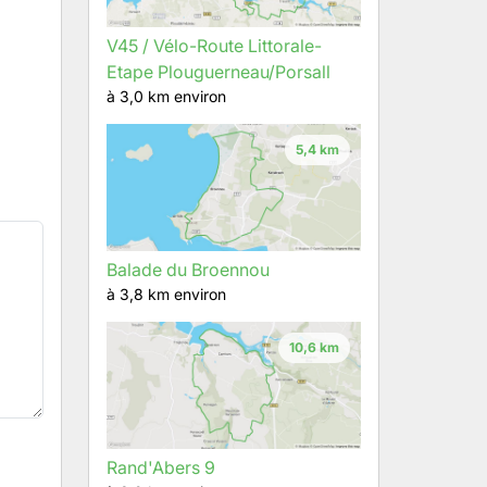
V45 / Vélo-Route Littorale-
Etape Plouguerneau/Porsall
à 3,0 km environ
5,4 km
Balade du Broennou
à 3,8 km environ
10,6 km
Rand'Abers 9