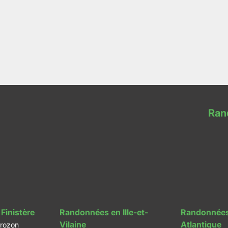
Ran
Finistère
Randonnées en Ille-et-
Randonnées
Vilaine
Atlantique
rozon