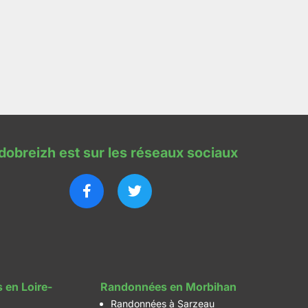
dobreizh est sur les réseaux sociaux
 en Loire-
Randonnées en Morbihan
Randonnées à Sarzeau