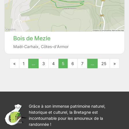
Bois de Mezle
Maël-Carhaix
,
Côtes-d'Armor
«
1
…
3
4
5
6
7
…
25
»
Grâce à son immense patrimoine naturel,
historique et culturel, la Bretagne est
incontournable pour les amoureux de la
randonnée !