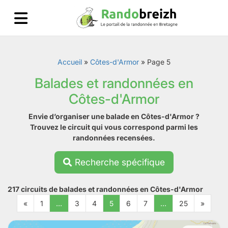
Accueil
»
Côtes-d'Armor
»
Page 5
Balades et randonnées en
Côtes-d'Armor
Envie d’organiser une balade en Côtes-d'Armor ?
Trouvez le circuit qui vous correspond parmi les
randonnées recensées.
Recherche spécifique
217 circuits de balades et randonnées en Côtes-d'Armor
«
1
…
3
4
5
6
7
…
25
»