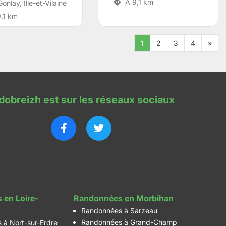
A 9,1 km
Gonlay
,
Ille-et-Vilaine
,1 km
1
2
3
4
»
dobreizh est sur les réseaux sociaux
 en Loire-
Randonnées en Morbihan
Randonnées à Sarzeau
Randonnées à Grand-Champ
 à Nort-sur-Erdre