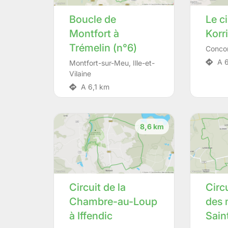
Boucle de
Le c
Montfort à
Korr
Trémelin (n°6)
Conco
A 6
Montfort-sur-Meu
,
Ille-et-
Vilaine
A 6,1 km
8,6 km
Circuit de la
Circ
Chambre-au-Loup
des 
à Iffendic
Sain