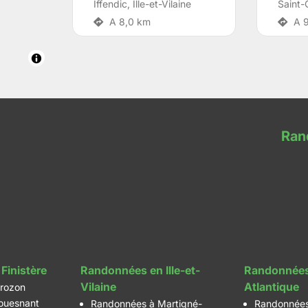
Iffendic
,
Ille-et-Vilaine
Saint-
A 8,0 km
A 9
Ran
Finistère
Randonnées en Ille-et-
Randonnées
Vilaine
Atlantique
rozon
ouesnant
Randonnées à Martigné-
Randonnées