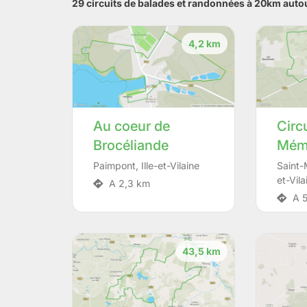
29 circuits de balades et randonnées à 20km auto
4,2 km
Au coeur de
Circu
Brocéliande
Mémo
Paimpont
,
Ille-et-Vilaine
Saint-
et-Vila
A 2,3 km
A 5
43,5 km