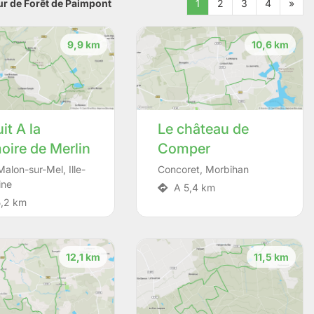
ur de Forêt de Paimpont
1
2
3
4
»
9,9 km
10,6 km
it A la
Le château de
ire de Merlin
Comper
Malon-sur-Mel
,
Ille-
Concoret
,
Morbihan
ine
A 5,4 km
,2 km
12,1 km
11,5 km