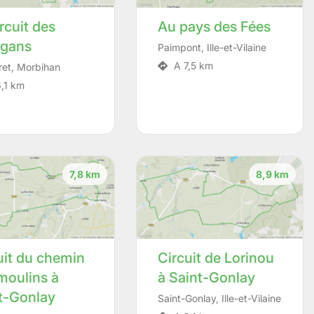
ircuit des
Au pays des Fées
igans
Paimpont
,
Ille-et-Vilaine
A 7,5 km
ret
,
Morbihan
,1 km
7,8 km
8,9 km
uit du chemin
Circuit de Lorinou
moulins à
à Saint-Gonlay
t-Gonlay
Saint-Gonlay
,
Ille-et-Vilaine