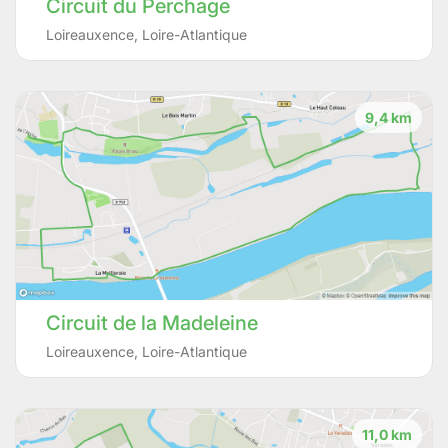
Circuit du Perchage
Loireauxence
,
Loire-Atlantique
9,4 km
Circuit de la Madeleine
Loireauxence
,
Loire-Atlantique
11,0 km