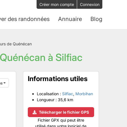
Créer mon compte
Connexion
ver des randonnées
Annuaire
Blog
teurs de Quénécan
 Quénécan à Silfiac
Informations utiles
es
Localisation :
Silfiac
,
Morbihan
Longueur :
35,6 km
Télécharger le fichier GPS
Fichier GPX qui peut être
utilisé dans votre logiciel de