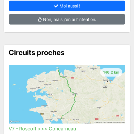
Moi aussi !
Non, mais j'en ai l'intention.
Circuits proches
146,2 km
V7 - Roscoff >>> Concarneau