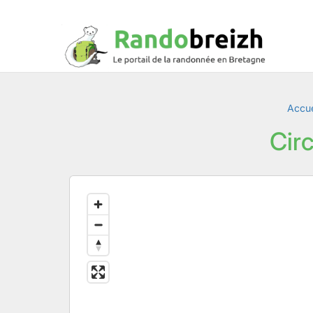
Accue
Cir