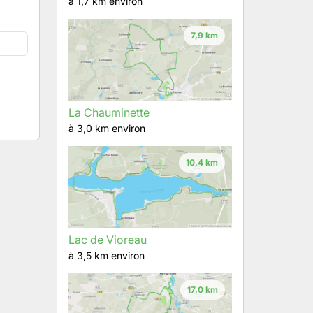
à 1,7 km environ
7,9 km
La Chauminette
à 3,0 km environ
10,4 km
Lac de Vioreau
à 3,5 km environ
17,0 km