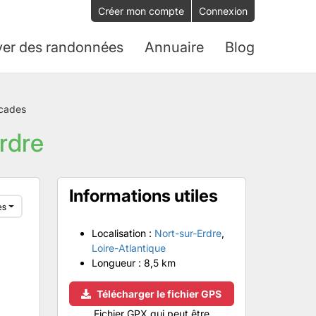
Créer mon compte
Connexion
ver des randonnées
Annuaire
Blog
rcades
rdre
Informations utiles
es
Localisation :
Nort-sur-Erdre
,
Loire-Atlantique
Longueur :
8,5 km
Télécharger le fichier GPS
Fichier GPX qui peut être