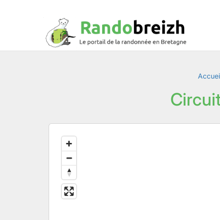
Accuei
Circui