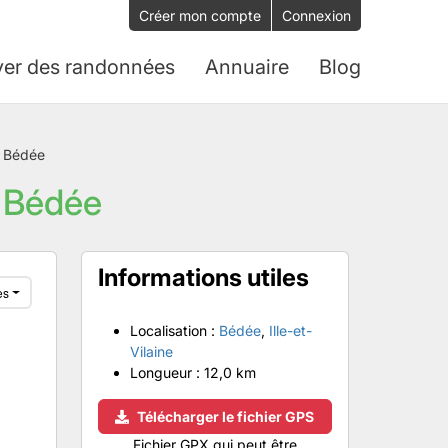
Créer mon compte
Connexion
ver des randonnées
Annuaire
Blog
à Bédée
à Bédée
Informations utiles
es
Localisation :
Bédée
,
Ille-et-
Vilaine
Longueur :
12,0 km
Télécharger le fichier GPS
Fichier GPX qui peut être