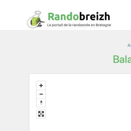
A
Bal