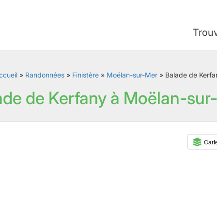
Trou
ccueil
»
Randonnées
»
Finistère
»
Moëlan-sur-Mer
»
Balade de Kerfa
ade de Kerfany à Moëlan-sur
Cart