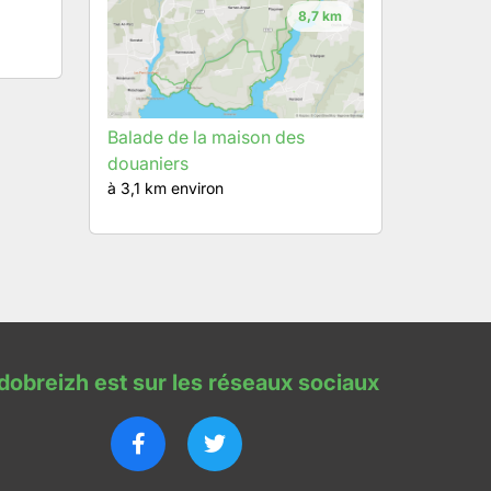
8,7 km
Balade de la maison des
douaniers
à 3,1 km environ
dobreizh est sur les réseaux sociaux