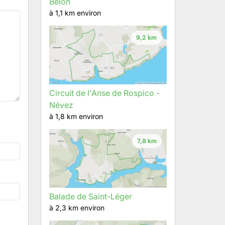
Bélon
à 1,1 km environ
9,2 km
Circuit de l'Anse de Rospico -
Névez
à 1,8 km environ
7,8 km
Balade de Saint-Léger
à 2,3 km environ