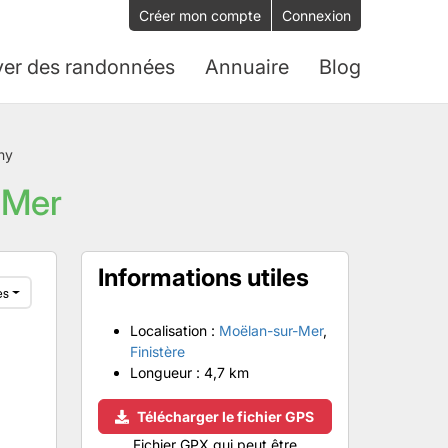
Créer mon compte
Connexion
ver des randonnées
Annuaire
Blog
ny
-Mer
Informations utiles
es
Localisation :
Moëlan-sur-Mer
,
Finistère
Longueur :
4,7 km
Télécharger le fichier GPS
Fichier GPX qui peut être