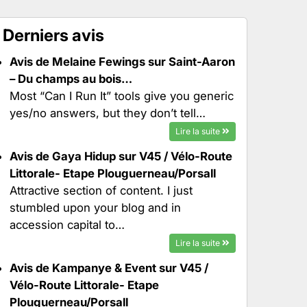
Derniers avis
Avis de Melaine Fewings sur Saint-Aaron
– Du champs au bois…
Most “Can I Run It” tools give you generic
yes/no answers, but they don’t tell…
Lire la suite
Avis de Gaya Hidup sur V45 / Vélo-Route
Littorale- Etape Plouguerneau/Porsall
Attractive section of content. I just
stumbled upon your blog and in
accession capital to…
Lire la suite
Avis de Kampanye & Event sur V45 /
Vélo-Route Littorale- Etape
Plouguerneau/Porsall