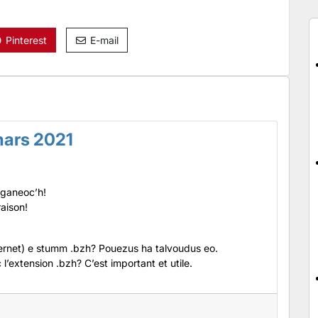
Pinterest
E-mail
mars 2021
 ganeoc’h!
aison!
ternet) e stumm .bzh? Pouezus ha talvoudus eo.
 l’extension .bzh? C’est important et utile.