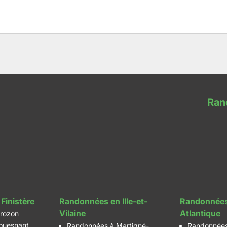
Ran
Finistère
Randonnées en Ille-et-
Randonnées
Vilaine
Atlantique
rozon
ouesnant
Randonnées à Martigné-
Randonnées