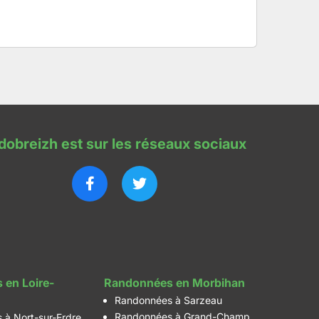
dobreizh est sur les réseaux sociaux
 en Loire-
Randonnées en Morbihan
Randonnées à Sarzeau
Randonnées à Grand-Champ
 à Nort-sur-Erdre