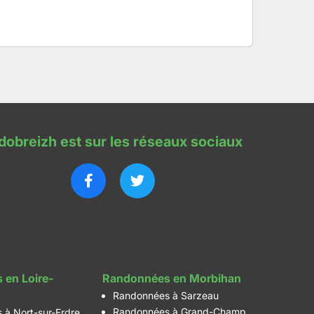
dobreizh est sur les réseaux sociaux
 en Loire-
Randonnées en Morbihan
Randonnées à Sarzeau
Randonnées à Grand-Champ
 à Nort-sur-Erdre