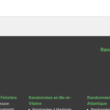
Ran
Finistère
Randonnées en Ille-et-
Randonnées
Vilaine
Atlantique
rozon
ouesnant
Randonnées à Martigné-
Randonnées