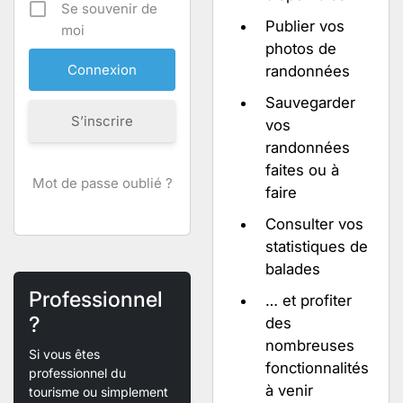
Se souvenir de
Publier vos
moi
photos de
randonnées
Sauvegarder
S’inscrire
vos
randonnées
faites ou à
Mot de passe oublié ?
faire
Consulter vos
statistiques de
balades
Professionnel
… et profiter
?
des
nombreuses
Si vous êtes
fonctionnalités
professionnel du
à venir
tourisme ou simplement