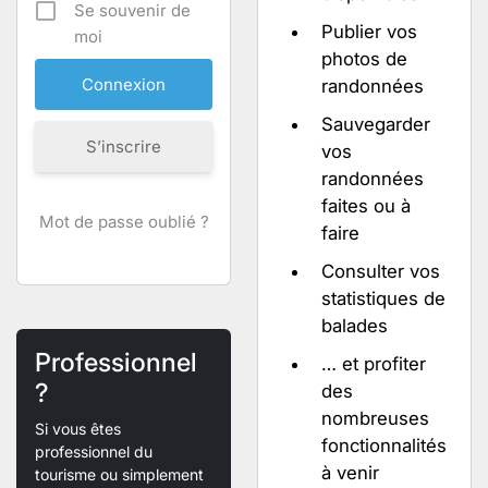
Se souvenir de
Publier vos
moi
photos de
randonnées
Sauvegarder
S’inscrire
vos
randonnées
faites ou à
Mot de passe oublié ?
faire
Consulter vos
statistiques de
balades
Professionnel
… et profiter
?
des
nombreuses
Si vous êtes
fonctionnalités
professionnel du
à venir
tourisme ou simplement