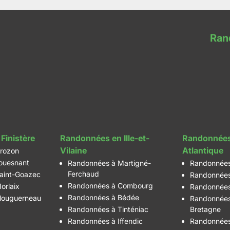
Ran
Finistère
Randonnées en Ille-et-
Randonnées
Vilaine
Atlantique
rozon
ouesnant
Randonnées à Martigné-
Randonnées
Ferchaud
aint-Goazec
Randonnées
Randonnées à Combourg
orlaix
Randonnées
Randonnées à Bédée
louguerneau
Randonnées
Randonnées à Tinténiac
Bretagne
Randonnées à Iffendic
Randonnées