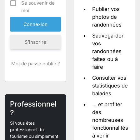
Se souvenir de
Publier vos
moi
photos de
randonnées
Sauvegarder
S’inscrire
vos
randonnées
faites ou à
Mot de passe oublié ?
faire
Consulter vos
statistiques de
balades
Professionnel
… et profiter
?
des
nombreuses
Si vous êtes
fonctionnalités
professionnel du
à venir
tourisme ou simplement