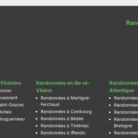
Ran
Finistère
Randonnées en Ille-et-
Randonnées
Vilaine
Atlantique
rozon
ouesnant
Randonnées à Martigné-
Randonnées
Ferchaud
aint-Goazec
Randonnées
Randonnées à Combourg
orlaix
Randonnées
Randonnées à Bédée
louguerneau
Randonnées
Randonnées à Tinténiac
Bretagne
Randonnées à Iffendic
Randonnées