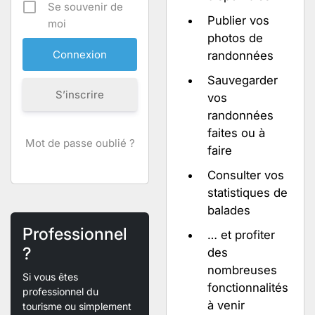
Se souvenir de
Publier vos
moi
photos de
randonnées
Sauvegarder
S’inscrire
vos
randonnées
faites ou à
Mot de passe oublié ?
faire
Consulter vos
statistiques de
balades
Professionnel
… et profiter
?
des
nombreuses
Si vous êtes
fonctionnalités
professionnel du
à venir
tourisme ou simplement