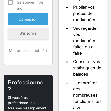
Se souvenir de
Publier vos
moi
photos de
randonnées
Sauvegarder
S’inscrire
vos
randonnées
faites ou à
Mot de passe oublié ?
faire
Consulter vos
statistiques de
balades
Professionnel
… et profiter
?
des
nombreuses
Si vous êtes
fonctionnalités
professionnel du
à venir
tourisme ou simplement