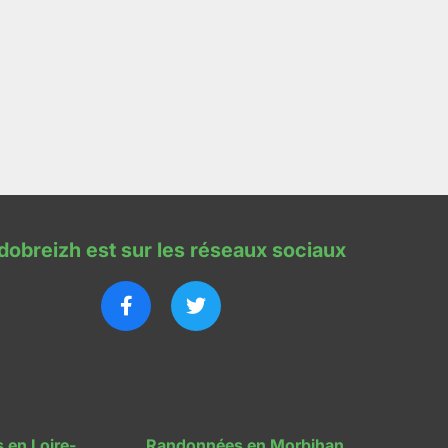
dobreizh est sur les réseaux sociaux
 en Loire-
Randonnées en Morbihan