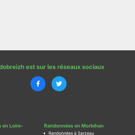
dobreizh est sur les réseaux sociaux
 en Loire-
Randonnées en Morbihan
Randonnées à Sarzeau