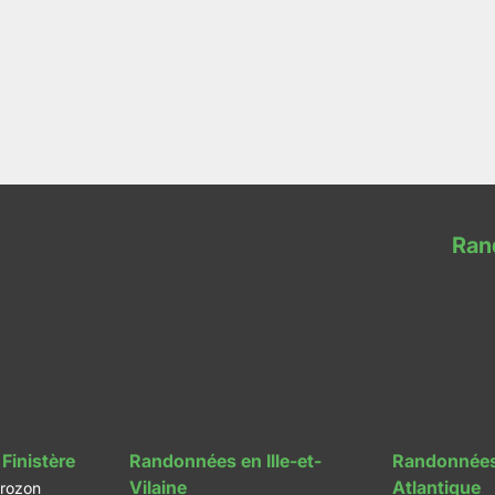
Ran
Finistère
Randonnées en Ille-et-
Randonnées
Vilaine
Atlantique
rozon