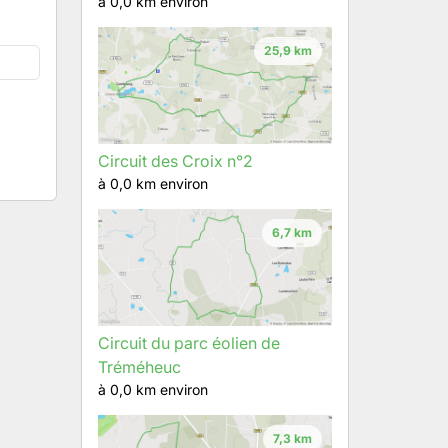
à 0,0 km environ
25,9 km
Circuit des Croix n°2
à 0,0 km environ
6,7 km
Circuit du parc éolien de
Tréméheuc
à 0,0 km environ
7,3 km