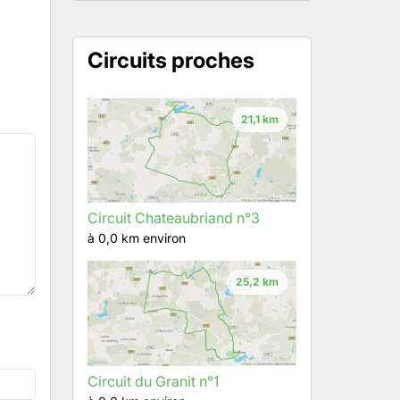
Circuits proches
21,1 km
Circuit Chateaubriand n°3
à 0,0 km environ
25,2 km
Circuit du Granit n°1