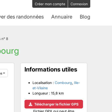
Créer mon compte
Connexion
ver des randonnées
Annuaire
Blog
s n° 8
bourg
Informations utiles
es
Localisation :
Combourg
,
Ille-
et-Vilaine
Longueur :
15,8 km
Télécharger le fichier GPS
Fichier GPX qui peut être