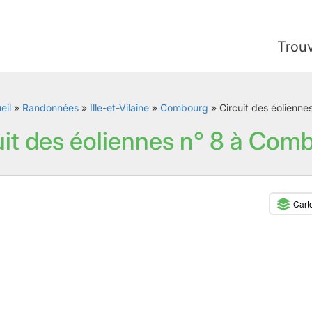
Trou
eil
»
Randonnées
»
Ille-et-Vilaine
»
Combourg
»
Circuit des éolienne
uit des éoliennes n° 8 à Com
Cart