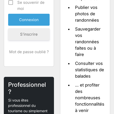
Se souvenir de
Publier vos
moi
photos de
randonnées
Sauvegarder
S’inscrire
vos
randonnées
faites ou à
Mot de passe oublié ?
faire
Consulter vos
statistiques de
balades
Professionnel
… et profiter
?
des
nombreuses
Si vous êtes
fonctionnalités
professionnel du
à venir
tourisme ou simplement