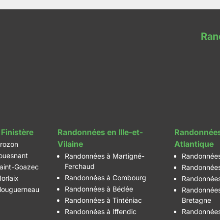
Ran
Finistère
Randonnées en Ille-et-
Randonnées
Vilaine
Atlantique
rozon
ouesnant
Randonnées à Martigné-
Randonnées
Ferchaud
aint-Goazec
Randonnées
Randonnées à Combourg
orlaix
Randonnées
Randonnées à Bédée
louguerneau
Randonnées
Randonnées à Tinténiac
Bretagne
Randonnées à Iffendic
Randonnées