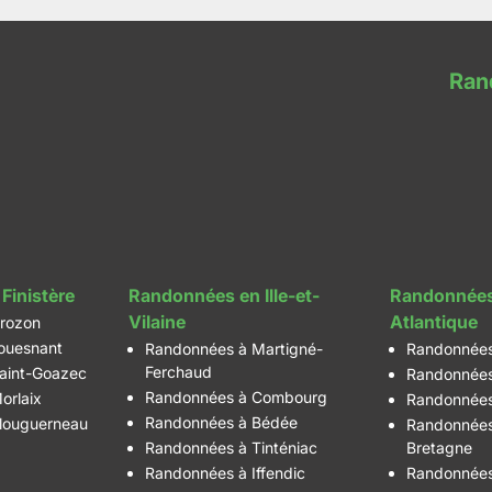
Ran
Finistère
Randonnées en Ille-et-
Randonnées
Vilaine
Atlantique
rozon
ouesnant
Randonnées à Martigné-
Randonnées
Ferchaud
aint-Goazec
Randonnées
Randonnées à Combourg
orlaix
Randonnées
Randonnées à Bédée
louguerneau
Randonnées
Randonnées à Tinténiac
Bretagne
Randonnées à Iffendic
Randonnées