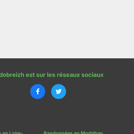
dobreizh est sur les réseaux sociaux
 en Loire-
Randonnées en Morbihan