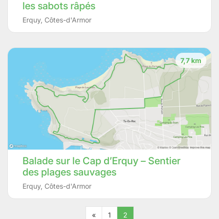
les sabots râpés
Erquy
,
Côtes-d'Armor
7,7 km
Balade sur le Cap d’Erquy – Sentier
des plages sauvages
Erquy
,
Côtes-d'Armor
«
1
2