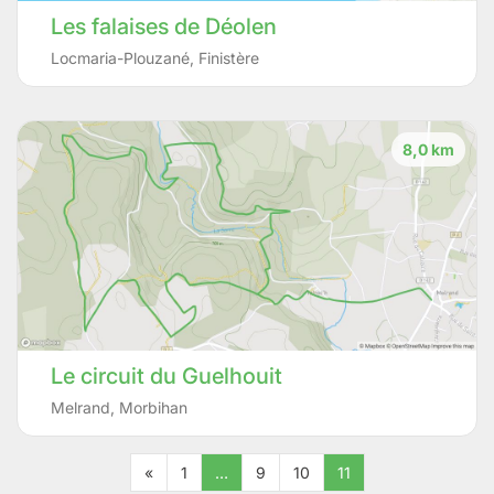
Les falaises de Déolen
Locmaria-Plouzané
,
Finistère
8,0 km
Le circuit du Guelhouit
Melrand
,
Morbihan
«
1
…
9
10
11