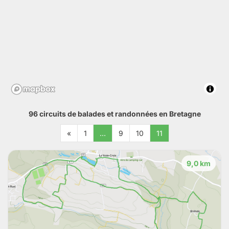
96 circuits de balades et randonnées en Bretagne
«
1
…
9
10
11
9,0 km