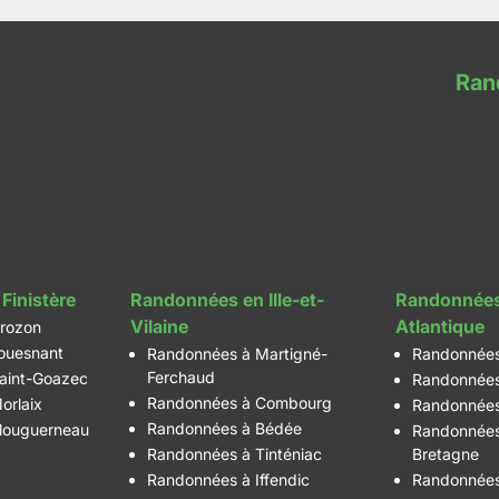
Ran
Finistère
Randonnées en Ille-et-
Randonnées
Vilaine
Atlantique
rozon
ouesnant
Randonnées à Martigné-
Randonnées
Ferchaud
aint-Goazec
Randonnées
Randonnées à Combourg
orlaix
Randonnées
Randonnées à Bédée
louguerneau
Randonnées
Randonnées à Tinténiac
Bretagne
Randonnées à Iffendic
Randonnées