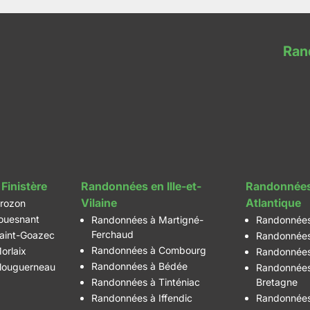
Ran
Finistère
Randonnées en Ille-et-
Randonnées
Vilaine
Atlantique
rozon
ouesnant
Randonnées à Martigné-
Randonnées
Ferchaud
aint-Goazec
Randonnées
Randonnées à Combourg
orlaix
Randonnées
Randonnées à Bédée
louguerneau
Randonnées
Randonnées à Tinténiac
Bretagne
Randonnées à Iffendic
Randonnées