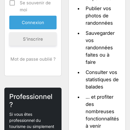
Se souvenir de
Publier vos
moi
photos de
randonnées
Sauvegarder
S’inscrire
vos
randonnées
faites ou à
Mot de passe oublié ?
faire
Consulter vos
statistiques de
balades
Professionnel
… et profiter
?
des
nombreuses
Si vous êtes
fonctionnalités
professionnel du
à venir
tourisme ou simplement