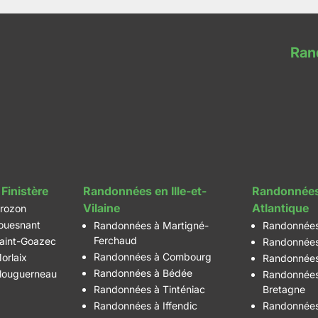
Ran
Finistère
Randonnées en Ille-et-
Randonnées
Vilaine
Atlantique
rozon
ouesnant
Randonnées à Martigné-
Randonnées
Ferchaud
aint-Goazec
Randonnées
Randonnées à Combourg
orlaix
Randonnées
Randonnées à Bédée
louguerneau
Randonnées
Randonnées à Tinténiac
Bretagne
Randonnées à Iffendic
Randonnées