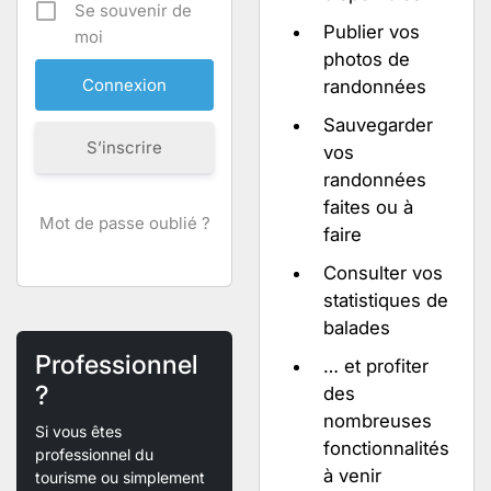
Se souvenir de
Publier vos
moi
photos de
randonnées
Sauvegarder
S’inscrire
vos
randonnées
faites ou à
Mot de passe oublié ?
faire
Consulter vos
statistiques de
balades
Professionnel
… et profiter
?
des
nombreuses
Si vous êtes
fonctionnalités
professionnel du
à venir
tourisme ou simplement